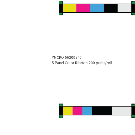
YMCKO
66200740
5 Panel Color Ribbon
200 prints/roll