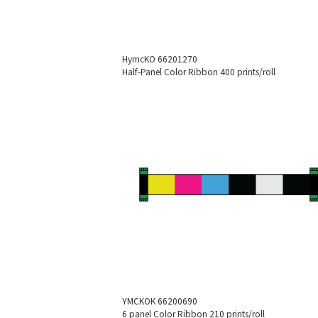
HymcKO
66201270
Half-Panel Color Ribbon
400 prints/roll
YMCKOK
66200690
6 panel Color Ribbon
210 prints/roll